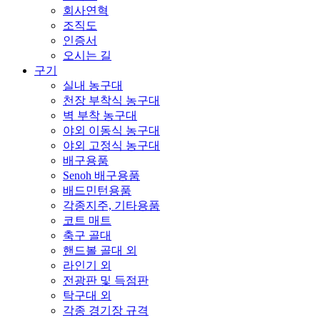
회사연혁
조직도
인증서
오시는 길
구기
실내 농구대
천장 부착식 농구대
벽 부착 농구대
야외 이동식 농구대
야외 고정식 농구대
배구용품
Senoh 배구용품
배드민턴용품
각종지주, 기타용품
코트 매트
축구 골대
핸드볼 골대 외
라인기 외
전광판 및 득점판
탁구대 외
각종 경기장 규격