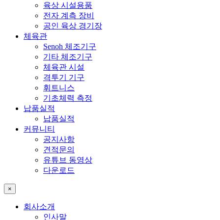
육상 시설용품
전자 계측 장비
공인 육상 경기장
체육관
Senoh 체조기구
기타 체조기구
체육관 시설
격투기 기구
휘트니스
기초체력 측정
납품실적
납품실적
커뮤니티
공지사항
견적문의
유튜브 동영상
다운로드
×
회사소개
인사말