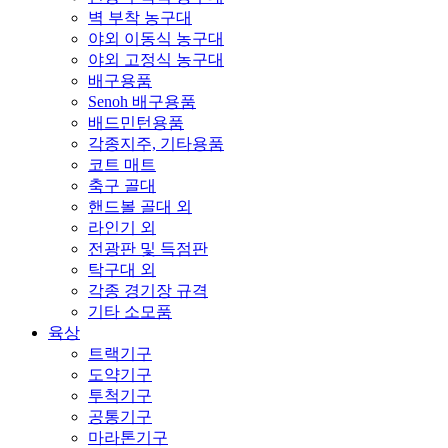
벽 부착 농구대
야외 이동식 농구대
야외 고정식 농구대
배구용품
Senoh 배구용품
배드민턴용품
각종지주, 기타용품
코트 매트
축구 골대
핸드볼 골대 외
라인기 외
전광판 및 득점판
탁구대 외
각종 경기장 규격
기타 소모품
육상
트랙기구
도약기구
투척기구
공통기구
마라톤기구