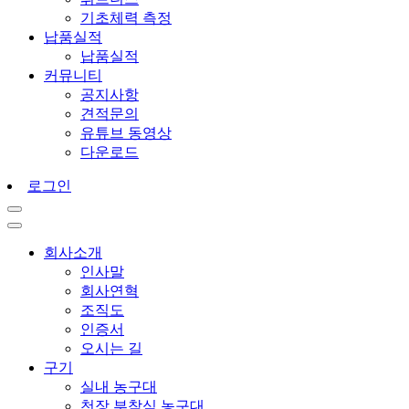
기초체력 측정
납품실적
납품실적
커뮤니티
공지사항
견적문의
유튜브 동영상
다운로드
로그인
회사소개
인사말
회사연혁
조직도
인증서
오시는 길
구기
실내 농구대
천장 부착식 농구대