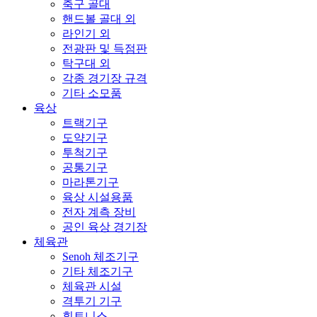
축구 골대
핸드볼 골대 외
라인기 외
전광판 및 득점판
탁구대 외
각종 경기장 규격
기타 소모품
육상
트랙기구
도약기구
투척기구
공통기구
마라톤기구
육상 시설용품
전자 계측 장비
공인 육상 경기장
체육관
Senoh 체조기구
기타 체조기구
체육관 시설
격투기 기구
휘트니스