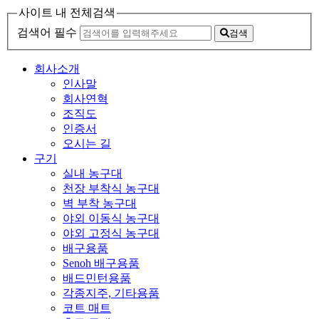
사이트 내 전체검색
검색어 필수
검색
회사소개
인사말
회사연혁
조직도
인증서
오시는 길
구기
실내 농구대
천장 부착식 농구대
벽 부착 농구대
야외 이동식 농구대
야외 고정식 농구대
배구용품
Senoh 배구용품
배드민턴용품
각종지주, 기타용품
코트 매트