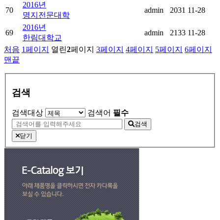
2016년
70
admin
2031
11-28
명지전문대학
2016년
69
admin
2133
11-28
한림대학교
처음
1
페이지
열린
2
페이지
3
페이지
4
페이지
5
페이지
6
페이지
맨끝
검색
검색대상
검색어
필수
검색
닫기