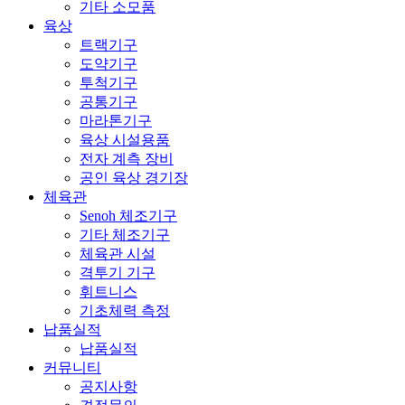
기타 소모품
육상
트랙기구
도약기구
투척기구
공통기구
마라톤기구
육상 시설용품
전자 계측 장비
공인 육상 경기장
체육관
Senoh 체조기구
기타 체조기구
체육관 시설
격투기 기구
휘트니스
기초체력 측정
납품실적
납품실적
커뮤니티
공지사항