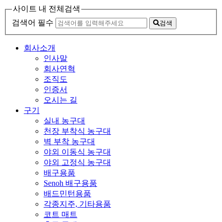
사이트 내 전체검색
검색어 필수
검색
회사소개
인사말
회사연혁
조직도
인증서
오시는 길
구기
실내 농구대
천장 부착식 농구대
벽 부착 농구대
야외 이동식 농구대
야외 고정식 농구대
배구용품
Senoh 배구용품
배드민턴용품
각종지주, 기타용품
코트 매트