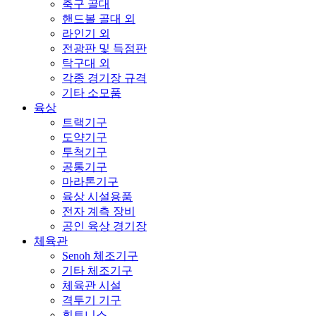
축구 골대
핸드볼 골대 외
라인기 외
전광판 및 득점판
탁구대 외
각종 경기장 규격
기타 소모품
육상
트랙기구
도약기구
투척기구
공통기구
마라톤기구
육상 시설용품
전자 계측 장비
공인 육상 경기장
체육관
Senoh 체조기구
기타 체조기구
체육관 시설
격투기 기구
휘트니스