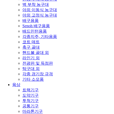
벽 부착 농구대
야외 이동식 농구대
야외 고정식 농구대
배구용품
Senoh 배구용품
배드민턴용품
각종지주, 기타용품
코트 매트
축구 골대
핸드볼 골대 외
라인기 외
전광판 및 득점판
탁구대 외
각종 경기장 규격
기타 소모품
육상
트랙기구
도약기구
투척기구
공통기구
마라톤기구