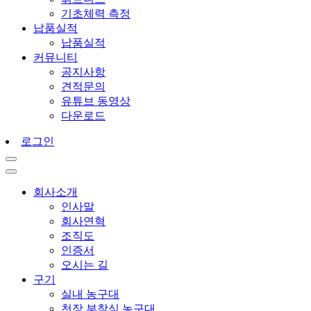
기초체력 측정
납품실적
납품실적
커뮤니티
공지사항
견적문의
유튜브 동영상
다운로드
로그인
회사소개
인사말
회사연혁
조직도
인증서
오시는 길
구기
실내 농구대
천장 부착식 농구대