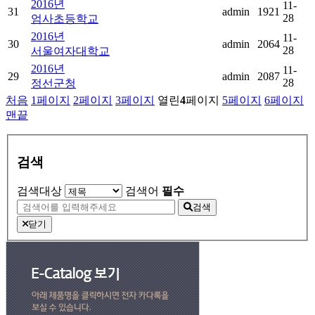
2016년
11-
31
admin
1921
28
엄사초등학교
2016년
11-
30
admin
2064
28
서울여자대학교
2016년
11-
29
admin
2087
28
정선군청
처음
1
페이지
2
페이지
3
페이지
열린
4
페이지
5
페이지
6
페이지
맨끝
검색
검색대상
검색어
필수
검색
닫기