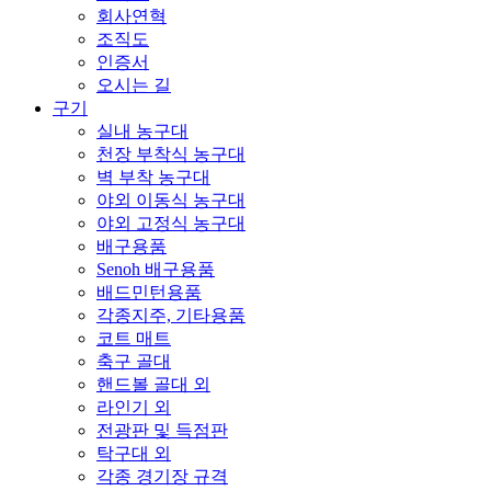
회사연혁
조직도
인증서
오시는 길
구기
실내 농구대
천장 부착식 농구대
벽 부착 농구대
야외 이동식 농구대
야외 고정식 농구대
배구용품
Senoh 배구용품
배드민턴용품
각종지주, 기타용품
코트 매트
축구 골대
핸드볼 골대 외
라인기 외
전광판 및 득점판
탁구대 외
각종 경기장 규격