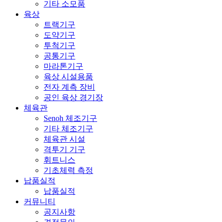
기타 소모품
육상
트랙기구
도약기구
투척기구
공통기구
마라톤기구
육상 시설용품
전자 계측 장비
공인 육상 경기장
체육관
Senoh 체조기구
기타 체조기구
체육관 시설
격투기 기구
휘트니스
기초체력 측정
납품실적
납품실적
커뮤니티
공지사항