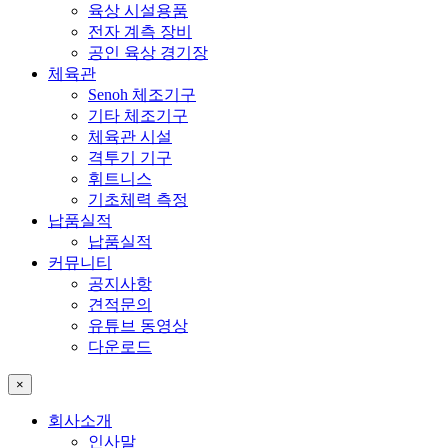
육상 시설용품
전자 계측 장비
공인 육상 경기장
체육관
Senoh 체조기구
기타 체조기구
체육관 시설
격투기 기구
휘트니스
기초체력 측정
납품실적
납품실적
커뮤니티
공지사항
견적문의
유튜브 동영상
다운로드
×
회사소개
인사말