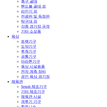
축구 골대
핸드볼 골대 외
라인기 외
전광판 및 득점판
탁구대 외
각종 경기장 규격
기타 소모품
육상
트랙기구
도약기구
투척기구
공통기구
마라톤기구
육상 시설용품
전자 계측 장비
공인 육상 경기장
체육관
Senoh 체조기구
기타 체조기구
체육관 시설
격투기 기구
휘트니스