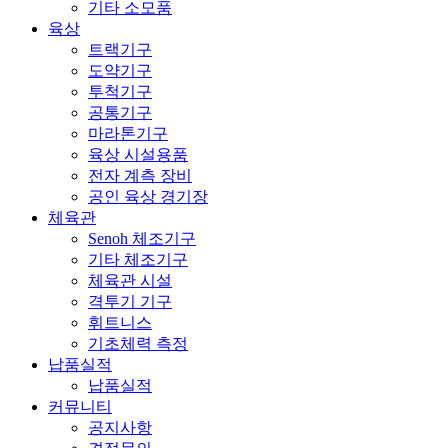
기타 소모품
육상
트랙기구
도약기구
투척기구
공통기구
마라톤기구
육상 시설용품
전자 계측 장비
공인 육상 경기장
체육관
Senoh 체조기구
기타 체조기구
체육관 시설
격투기 기구
휘트니스
기초체력 측정
납품실적
납품실적
커뮤니티
공지사항