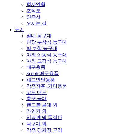
회사연혁
조직도
인증서
오시는 길
구기
실내 농구대
천장 부착식 농구대
벽 부착 농구대
야외 이동식 농구대
야외 고정식 농구대
배구용품
Senoh 배구용품
배드민턴용품
각종지주, 기타용품
코트 매트
축구 골대
핸드볼 골대 외
라인기 외
전광판 및 득점판
탁구대 외
각종 경기장 규격