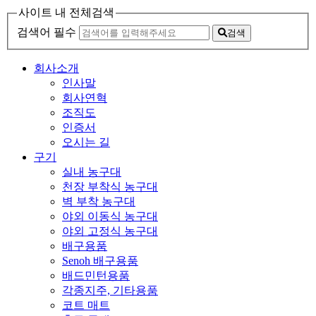
사이트 내 전체검색
검색어 필수
검색
회사소개
인사말
회사연혁
조직도
인증서
오시는 길
구기
실내 농구대
천장 부착식 농구대
벽 부착 농구대
야외 이동식 농구대
야외 고정식 농구대
배구용품
Senoh 배구용품
배드민턴용품
각종지주, 기타용품
코트 매트