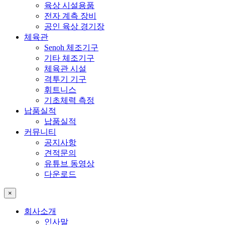
육상 시설용품
전자 계측 장비
공인 육상 경기장
체육관
Senoh 체조기구
기타 체조기구
체육관 시설
격투기 기구
휘트니스
기초체력 측정
납품실적
납품실적
커뮤니티
공지사항
견적문의
유튜브 동영상
다운로드
×
회사소개
인사말