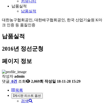
커뮤니티
납품실적
납품실적
대한농구협회공인, 대한배구협회공인, 한국 산업기술원 K마
크 인증 등 품질인증
납품실적
2016년
정선군청
페이지 정보
작성자
admin
댓글
0건
조회
2,069회
작성일
18-11-28 15:29
목록
게시판 리스트 옵션
검색