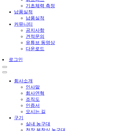
기초체력 측정
납품실적
납품실적
커뮤니티
공지사항
견적문의
유튜브 동영상
다운로드
로그인
회사소개
인사말
회사연혁
조직도
인증서
오시는 길
구기
실내 농구대
천장 부착식 농구대