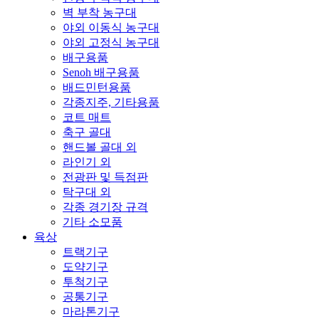
벽 부착 농구대
야외 이동식 농구대
야외 고정식 농구대
배구용품
Senoh 배구용품
배드민턴용품
각종지주, 기타용품
코트 매트
축구 골대
핸드볼 골대 외
라인기 외
전광판 및 득점판
탁구대 외
각종 경기장 규격
기타 소모품
육상
트랙기구
도약기구
투척기구
공통기구
마라톤기구