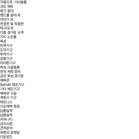
각종지주, 기타용품
코트 매트
축구 골대
핸드볼 골대 외
라인기 외
전광판 및 득점판
탁구대 외
각종 경기장 규격
기타 소모품
육상
트랙기구
도약기구
투척기구
공통기구
마라톤기구
육상 시설용품
전자 계측 장비
공인 육상 경기장
체육관
Senoh 체조기구
기타 체조기구
체육관 시설
격투기 기구
휘트니스
기초체력 측정
납품실적
납품실적
커뮤니티
공지사항
견적문의
유튜브 동영상
다운로드