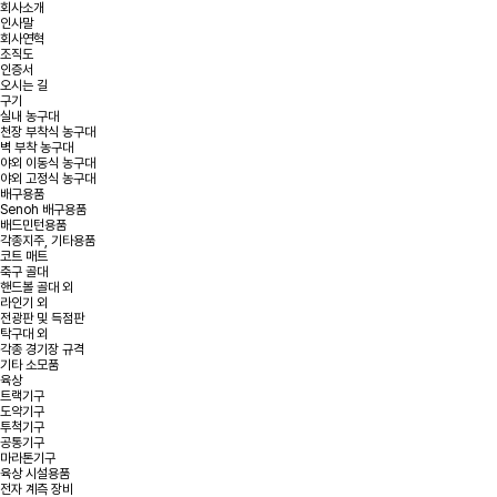
회사소개
인사말
회사연혁
조직도
인증서
오시는 길
구기
실내 농구대
천장 부착식 농구대
벽 부착 농구대
야외 이동식 농구대
야외 고정식 농구대
배구용품
Senoh 배구용품
배드민턴용품
각종지주, 기타용품
코트 매트
축구 골대
핸드볼 골대 외
라인기 외
전광판 및 득점판
탁구대 외
각종 경기장 규격
기타 소모품
육상
트랙기구
도약기구
투척기구
공통기구
마라톤기구
육상 시설용품
전자 계측 장비