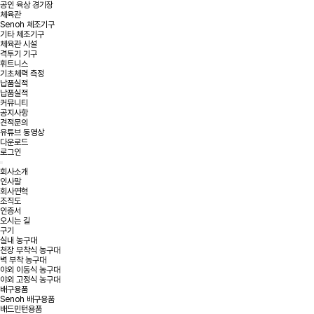
공인 육상 경기장
체육관
Senoh 체조기구
기타 체조기구
체육관 시설
격투기 기구
휘트니스
기초체력 측정
납품실적
납품실적
커뮤니티
공지사항
견적문의
유튜브 동영상
다운로드
로그인
회사소개
인사말
회사연혁
조직도
인증서
오시는 길
구기
실내 농구대
천장 부착식 농구대
벽 부착 농구대
야외 이동식 농구대
야외 고정식 농구대
배구용품
Senoh 배구용품
배드민턴용품