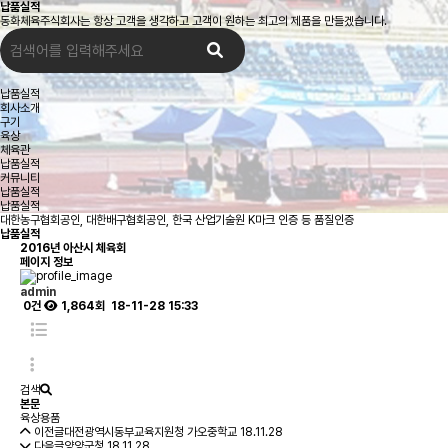
납품실적
동화체육주식회사는 항상 고객을 생각하고 고객이 원하는 최고의 제품을 만들겠습니다.
납품실적
회사소개
구기
육상
체육관
납품실적
커뮤니티
납품실적
납품실적
대한농구협회공인, 대한배구협회공인, 한국 산업기술원 K마크 인증 등 품질인증
납품실적
2016년
아산시 체육회
페이지 정보
admin
0건
1,864회
18-11-28 15:33
검색
본문
육상용품
이전글
대전광역시동부교육지원청 가오중학교
18.11.28
다음글
양양군청
18.11.28