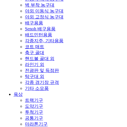
벽 부착 농구대
야외 이동식 농구대
야외 고정식 농구대
배구용품
Senoh 배구용품
배드민턴용품
각종지주, 기타용품
코트 매트
축구 골대
핸드볼 골대 외
라인기 외
전광판 및 득점판
탁구대 외
각종 경기장 규격
기타 소모품
육상
트랙기구
도약기구
투척기구
공통기구
마라톤기구