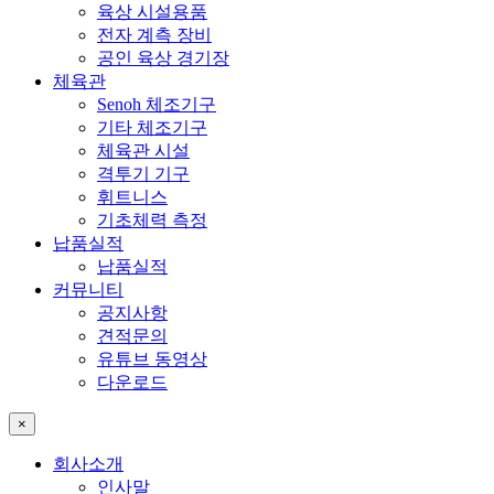
육상 시설용품
전자 계측 장비
공인 육상 경기장
체육관
Senoh 체조기구
기타 체조기구
체육관 시설
격투기 기구
휘트니스
기초체력 측정
납품실적
납품실적
커뮤니티
공지사항
견적문의
유튜브 동영상
다운로드
×
회사소개
인사말