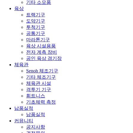
기타 소모품
육상
트랙기구
도약기구
투척기구
공통기구
마라톤기구
육상 시설용품
전자 계측 장비
공인 육상 경기장
체육관
Senoh 체조기구
기타 체조기구
체육관 시설
격투기 기구
휘트니스
기초체력 측정
납품실적
납품실적
커뮤니티
공지사항