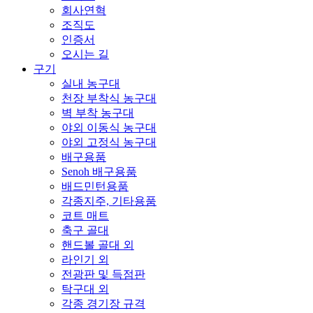
회사연혁
조직도
인증서
오시는 길
구기
실내 농구대
천장 부착식 농구대
벽 부착 농구대
야외 이동식 농구대
야외 고정식 농구대
배구용품
Senoh 배구용품
배드민턴용품
각종지주, 기타용품
코트 매트
축구 골대
핸드볼 골대 외
라인기 외
전광판 및 득점판
탁구대 외
각종 경기장 규격