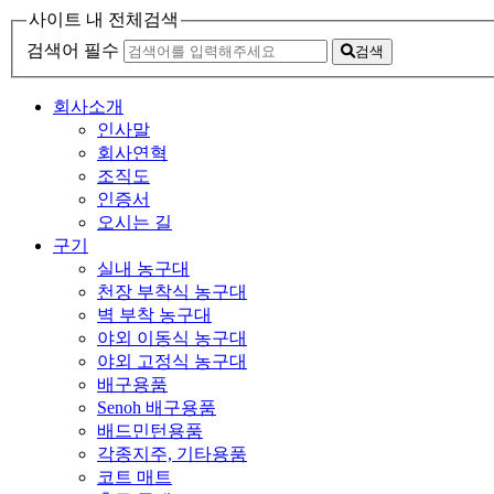
사이트 내 전체검색
검색어 필수
검색
회사소개
인사말
회사연혁
조직도
인증서
오시는 길
구기
실내 농구대
천장 부착식 농구대
벽 부착 농구대
야외 이동식 농구대
야외 고정식 농구대
배구용품
Senoh 배구용품
배드민턴용품
각종지주, 기타용품
코트 매트