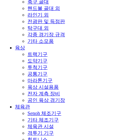
축구 골대
핸드볼 골대 외
라인기 외
전광판 및 득점판
탁구대 외
각종 경기장 규격
기타 소모품
육상
트랙기구
도약기구
투척기구
공통기구
마라톤기구
육상 시설용품
전자 계측 장비
공인 육상 경기장
체육관
Senoh 체조기구
기타 체조기구
체육관 시설
격투기 기구
휘트니스