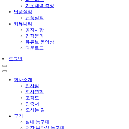
기초체력 측정
납품실적
납품실적
커뮤니티
공지사항
견적문의
유튜브 동영상
다운로드
로그인
회사소개
인사말
회사연혁
조직도
인증서
오시는 길
구기
실내 농구대
천장 부착식 농구대