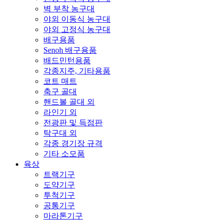
벽 부착 농구대
야외 이동식 농구대
야외 고정식 농구대
배구용품
Senoh 배구용품
배드민턴용품
각종지주, 기타용품
코트 매트
축구 골대
핸드볼 골대 외
라인기 외
전광판 및 득점판
탁구대 외
각종 경기장 규격
기타 소모품
육상
트랙기구
도약기구
투척기구
공통기구
마라톤기구