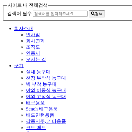
사이트 내 전체검색
검색어 필수
검색
회사소개
인사말
회사연혁
조직도
인증서
오시는 길
구기
실내 농구대
천장 부착식 농구대
벽 부착 농구대
야외 이동식 농구대
야외 고정식 농구대
배구용품
Senoh 배구용품
배드민턴용품
각종지주, 기타용품
코트 매트