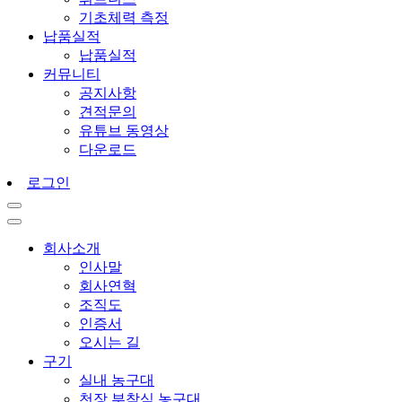
기초체력 측정
납품실적
납품실적
커뮤니티
공지사항
견적문의
유튜브 동영상
다운로드
로그인
회사소개
인사말
회사연혁
조직도
인증서
오시는 길
구기
실내 농구대
천장 부착식 농구대