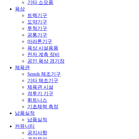
기타 소모품
육상
트랙기구
도약기구
투척기구
공통기구
마라톤기구
육상 시설용품
전자 계측 장비
공인 육상 경기장
체육관
Senoh 체조기구
기타 체조기구
체육관 시설
격투기 기구
휘트니스
기초체력 측정
납품실적
납품실적
커뮤니티
공지사항