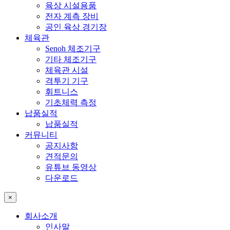
육상 시설용품
전자 계측 장비
공인 육상 경기장
체육관
Senoh 체조기구
기타 체조기구
체육관 시설
격투기 기구
휘트니스
기초체력 측정
납품실적
납품실적
커뮤니티
공지사항
견적문의
유튜브 동영상
다운로드
×
회사소개
인사말