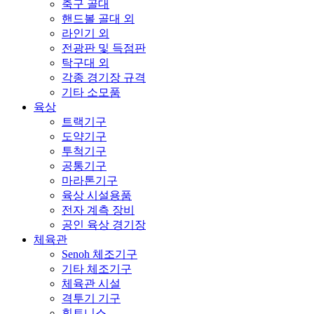
축구 골대
핸드볼 골대 외
라인기 외
전광판 및 득점판
탁구대 외
각종 경기장 규격
기타 소모품
육상
트랙기구
도약기구
투척기구
공통기구
마라톤기구
육상 시설용품
전자 계측 장비
공인 육상 경기장
체육관
Senoh 체조기구
기타 체조기구
체육관 시설
격투기 기구
휘트니스