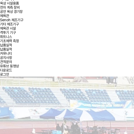
육상 시설용품
전자 계측 장비
공인 육상 경기장
체육관
Senoh 체조기구
기타 체조기구
체육관 시설
격투기 기구
휘트니스
기초체력 측정
납품실적
납품실적
커뮤니티
공지사항
견적문의
유튜브 동영상
다운로드
로그인