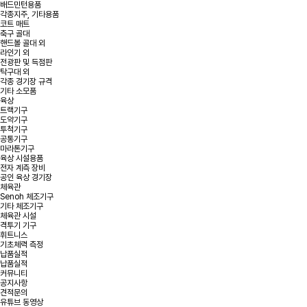
배드민턴용품
각종지주, 기타용품
코트 매트
축구 골대
핸드볼 골대 외
라인기 외
전광판 및 득점판
탁구대 외
각종 경기장 규격
기타 소모품
육상
트랙기구
도약기구
투척기구
공통기구
마라톤기구
육상 시설용품
전자 계측 장비
공인 육상 경기장
체육관
Senoh 체조기구
기타 체조기구
체육관 시설
격투기 기구
휘트니스
기초체력 측정
납품실적
납품실적
커뮤니티
공지사항
견적문의
유튜브 동영상