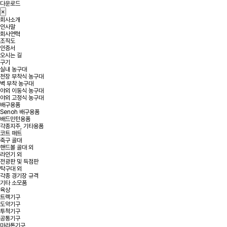
다운로드
×
회사소개
인사말
회사연혁
조직도
인증서
오시는 길
구기
실내 농구대
천장 부착식 농구대
벽 부착 농구대
야외 이동식 농구대
야외 고정식 농구대
배구용품
Senoh 배구용품
배드민턴용품
각종지주, 기타용품
코트 매트
축구 골대
핸드볼 골대 외
라인기 외
전광판 및 득점판
탁구대 외
각종 경기장 규격
기타 소모품
육상
트랙기구
도약기구
투척기구
공통기구
마라톤기구