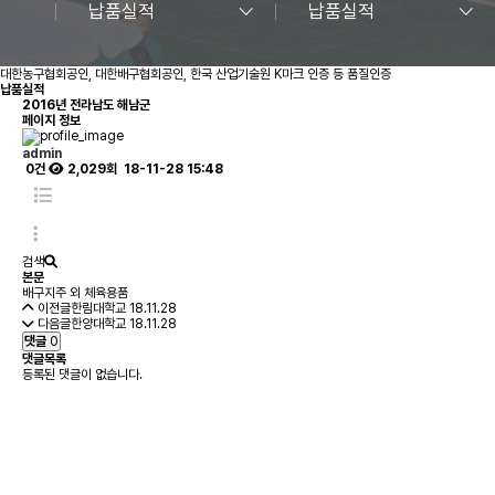
납품실적
납품실적
대한농구협회공인, 대한배구협회공인, 한국 산업기술원 K마크 인증 등 품질인증
납품실적
2016년
전라남도 해남군
페이지 정보
admin
0건
2,029회
18-11-28 15:48
검색
본문
배구지주 외 체육용품
이전글
한림대학교
18.11.28
다음글
한양대학교
18.11.28
댓글
0
댓글목록
등록된 댓글이 없습니다.