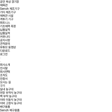
공인 육상 경기장
체육관
Senoh 체조기구
기타 체조기구
체육관 시설
격투기 기구
휘트니스
기초체력 측정
납품실적
납품실적
커뮤니티
공지사항
견적문의
유튜브 동영상
다운로드
로그인
회사소개
인사말
회사연혁
조직도
인증서
오시는 길
구기
실내 농구대
천장 부착식 농구대
벽 부착 농구대
야외 이동식 농구대
야외 고정식 농구대
배구용품
Senoh 배구용품