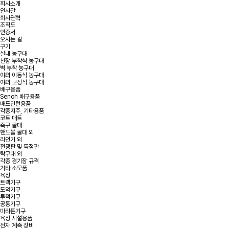
회사소개
인사말
회사연혁
조직도
인증서
오시는 길
구기
실내 농구대
천장 부착식 농구대
벽 부착 농구대
야외 이동식 농구대
야외 고정식 농구대
배구용품
Senoh 배구용품
배드민턴용품
각종지주, 기타용품
코트 매트
축구 골대
핸드볼 골대 외
라인기 외
전광판 및 득점판
탁구대 외
각종 경기장 규격
기타 소모품
육상
트랙기구
도약기구
투척기구
공통기구
마라톤기구
육상 시설용품
전자 계측 장비