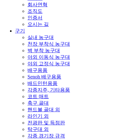
회사연혁
조직도
인증서
오시는 길
구기
실내 농구대
천장 부착식 농구대
벽 부착 농구대
야외 이동식 농구대
야외 고정식 농구대
배구용품
Senoh 배구용품
배드민턴용품
각종지주, 기타용품
코트 매트
축구 골대
핸드볼 골대 외
라인기 외
전광판 및 득점판
탁구대 외
각종 경기장 규격