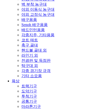
벽 부착 농구대
야외 이동식 농구대
야외 고정식 농구대
배구용품
Senoh 배구용품
배드민턴용품
각종지주, 기타용품
코트 매트
축구 골대
핸드볼 골대 외
라인기 외
전광판 및 득점판
탁구대 외
각종 경기장 규격
기타 소모품
육상
트랙기구
도약기구
투척기구
공통기구
마라톤기구