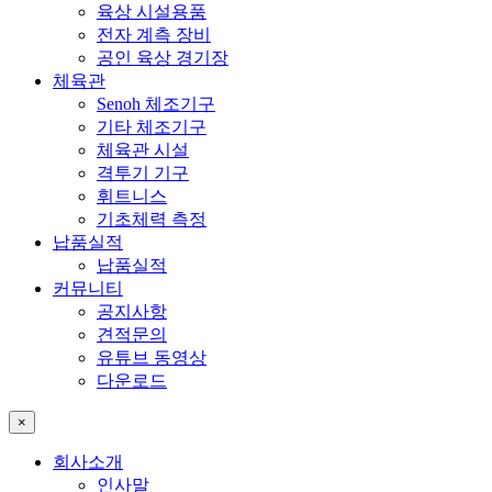
육상 시설용품
전자 계측 장비
공인 육상 경기장
체육관
Senoh 체조기구
기타 체조기구
체육관 시설
격투기 기구
휘트니스
기초체력 측정
납품실적
납품실적
커뮤니티
공지사항
견적문의
유튜브 동영상
다운로드
×
회사소개
인사말