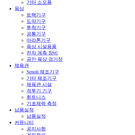
기타 소모품
육상
트랙기구
도약기구
투척기구
공통기구
마라톤기구
육상 시설용품
전자 계측 장비
공인 육상 경기장
체육관
Senoh 체조기구
기타 체조기구
체육관 시설
격투기 기구
휘트니스
기초체력 측정
납품실적
납품실적
커뮤니티
공지사항