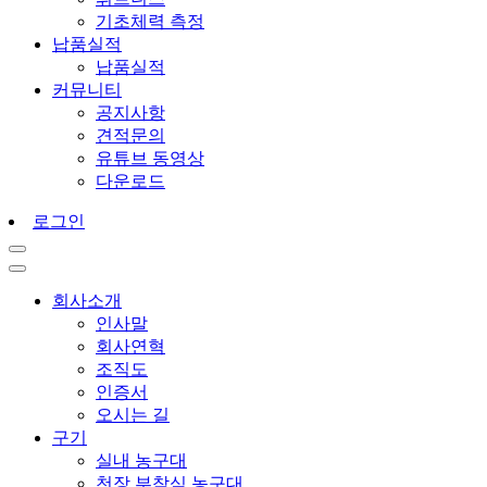
기초체력 측정
납품실적
납품실적
커뮤니티
공지사항
견적문의
유튜브 동영상
다운로드
로그인
회사소개
인사말
회사연혁
조직도
인증서
오시는 길
구기
실내 농구대
천장 부착식 농구대