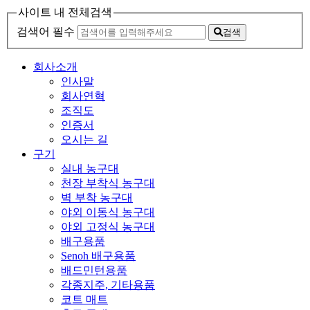
사이트 내 전체검색
검색어 필수
검색
회사소개
인사말
회사연혁
조직도
인증서
오시는 길
구기
실내 농구대
천장 부착식 농구대
벽 부착 농구대
야외 이동식 농구대
야외 고정식 농구대
배구용품
Senoh 배구용품
배드민턴용품
각종지주, 기타용품
코트 매트