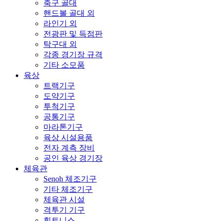
축구 골대
핸드볼 골대 외
라인기 외
전광판 및 득점판
탁구대 외
각종 경기장 규격
기타 소모품
육상
트랙기구
도약기구
투척기구
공통기구
마라톤기구
육상 시설용품
전자 계측 장비
공인 육상 경기장
체육관
Senoh 체조기구
기타 체조기구
체육관 시설
격투기 기구
휘트니스