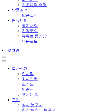
기초체력 측정
납품실적
납품실적
커뮤니티
공지사항
견적문의
유튜브 동영상
다운로드
로그인
회사소개
인사말
회사연혁
조직도
인증서
오시는 길
구기
실내 농구대
천장 부착식 농구대