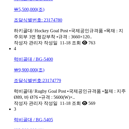
￦5,500,000(조)
조달식별번호: 23174780
하키골대/ Hockey Goal Post •국제공인규격품 •목재 : 지
주외부 3면 형강부착 •규격 : 3660×120..
작성자
관리자
작성일
11-18
조회
763
4
럭비골대 / BG-5400
￦9,900,000(조)
조달식별번호:23174779
럭비골대/ Rugby Goal Post •국제공인규격품 •철제 : 지주
Ø89, 바 Ø76 •규격 : 5600(W)×..
작성자
관리자
작성일
11-18
조회
569
3
럭비골대 / BG-5405