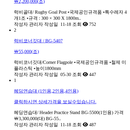
￦2,200,000(조)
럭비골대/ Rugby Goal Post •국제공인규격품 •특수레자 4
개1조 •규격 : 300 × 300 X 1800m..
작성자
관리자
작성일
11-18
조회
752
2
럭비코너깃대 / BG-5407
￦55,000(조)
럭비코너깃대/Corner Flagpole •국제공인규격품 •철제 미
플라스틱 •높이1800mm
작성자
관리자
작성일
05-30
조회
447
1
헤딩연습대 (1인용,2인용,4인용)
클릭하시면 상세가격을 보실수있습니다.
헤딩연습대/ Header Practice Stand BG-5500(1인용) 가격
￦3,300,000(대) BG-55..
작성자
관리자
작성일
11-18
조회
487