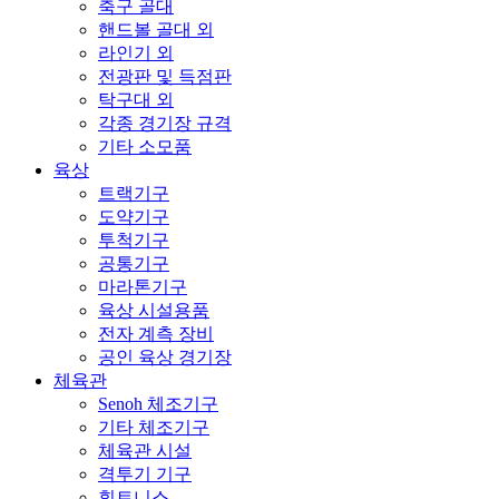
축구 골대
핸드볼 골대 외
라인기 외
전광판 및 득점판
탁구대 외
각종 경기장 규격
기타 소모품
육상
트랙기구
도약기구
투척기구
공통기구
마라톤기구
육상 시설용품
전자 계측 장비
공인 육상 경기장
체육관
Senoh 체조기구
기타 체조기구
체육관 시설
격투기 기구
휘트니스