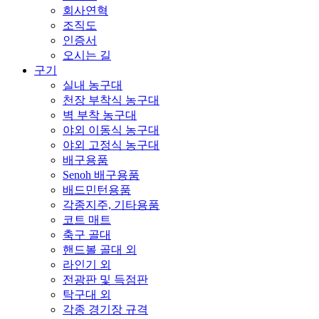
회사연혁
조직도
인증서
오시는 길
구기
실내 농구대
천장 부착식 농구대
벽 부착 농구대
야외 이동식 농구대
야외 고정식 농구대
배구용품
Senoh 배구용품
배드민턴용품
각종지주, 기타용품
코트 매트
축구 골대
핸드볼 골대 외
라인기 외
전광판 및 득점판
탁구대 외
각종 경기장 규격