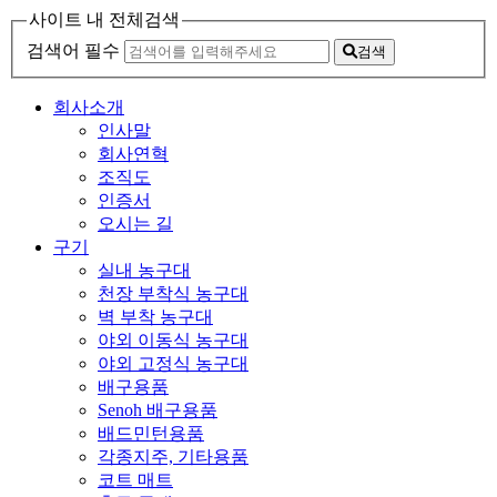
사이트 내 전체검색
검색어 필수
검색
회사소개
인사말
회사연혁
조직도
인증서
오시는 길
구기
실내 농구대
천장 부착식 농구대
벽 부착 농구대
야외 이동식 농구대
야외 고정식 농구대
배구용품
Senoh 배구용품
배드민턴용품
각종지주, 기타용품
코트 매트