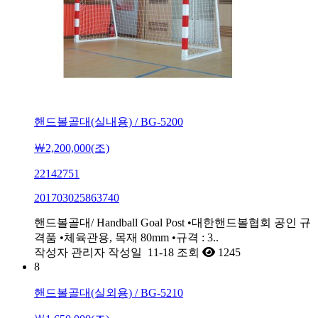
핸드볼골대(실내용) / BG-5200
￦2,200,000(조)
22142751
201703025863740
핸드볼골대/ Handball Goal Post •대한핸드볼협회 공인 규
격품 •체육관용, 목재 80mm •규격 : 3..
작성자
관리자
작성일
11-18
조회
1245
8
핸드볼골대(실외용) / BG-5210