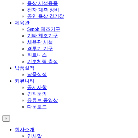
육상 시설용품
전자 계측 장비
공인 육상 경기장
체육관
Senoh 체조기구
기타 체조기구
체육관 시설
격투기 기구
휘트니스
기초체력 측정
납품실적
납품실적
커뮤니티
공지사항
견적문의
유튜브 동영상
다운로드
×
회사소개
인사말