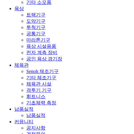
기타 소모품
육상
트랙기구
도약기구
투척기구
공통기구
마라톤기구
육상 시설용품
전자 계측 장비
공인 육상 경기장
체육관
Senoh 체조기구
기타 체조기구
체육관 시설
격투기 기구
휘트니스
기초체력 측정
납품실적
납품실적
커뮤니티
공지사항