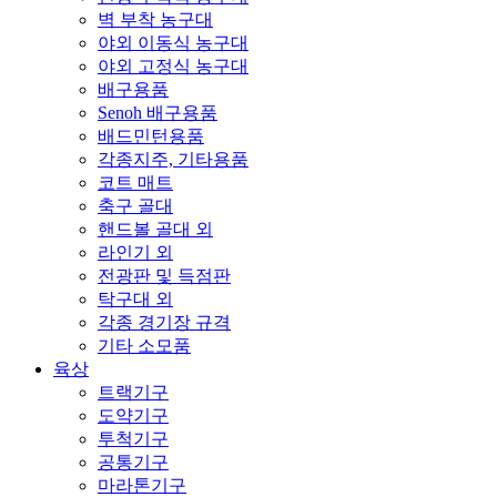
벽 부착 농구대
야외 이동식 농구대
야외 고정식 농구대
배구용품
Senoh 배구용품
배드민턴용품
각종지주, 기타용품
코트 매트
축구 골대
핸드볼 골대 외
라인기 외
전광판 및 득점판
탁구대 외
각종 경기장 규격
기타 소모품
육상
트랙기구
도약기구
투척기구
공통기구
마라톤기구