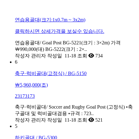
연습용골대(크기:1x0.7m ~ 3x2m)
클릭하시면 상세가격을 보실수 있습니다.
연습용골대/ Goal Post BG-5221(크기 : 3×2m) 가격
￦990,000(대) BG-5222(크기 : 2×..
작성자
관리자
작성일
11-18
조회
734
6
축구·럭비골대(고정식) / BG-5150
￦5,960,000(조)
23173173
축구·럭비골대/ Soccer and Rugby Goal Post (고정식) •축
구골대 및 럭비골대겸용 •규격 : 723..
작성자
관리자
작성일
11-18
조회
521
5
하키골대 / BG-5300