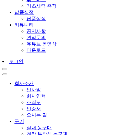
기초체력 측정
납품실적
납품실적
커뮤니티
공지사항
견적문의
유튜브 동영상
다운로드
로그인
회사소개
인사말
회사연혁
조직도
인증서
오시는 길
구기
실내 농구대
천장 부착식 농구대