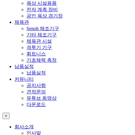
육상 시설용품
전자 계측 장비
공인 육상 경기장
체육관
Senoh 체조기구
기타 체조기구
체육관 시설
격투기 기구
휘트니스
기초체력 측정
납품실적
납품실적
커뮤니티
공지사항
견적문의
유튜브 동영상
다운로드
×
회사소개
인사말