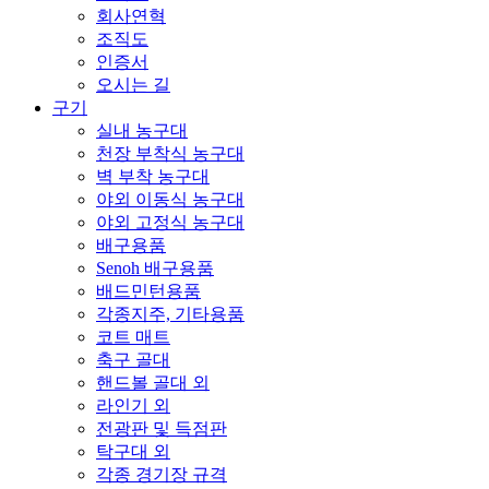
회사연혁
조직도
인증서
오시는 길
구기
실내 농구대
천장 부착식 농구대
벽 부착 농구대
야외 이동식 농구대
야외 고정식 농구대
배구용품
Senoh 배구용품
배드민턴용품
각종지주, 기타용품
코트 매트
축구 골대
핸드볼 골대 외
라인기 외
전광판 및 득점판
탁구대 외
각종 경기장 규격