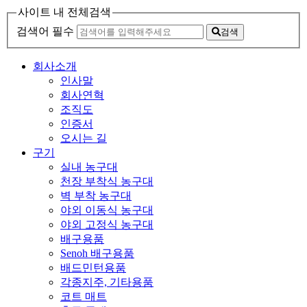
사이트 내 전체검색
검색어 필수
검색
회사소개
인사말
회사연혁
조직도
인증서
오시는 길
구기
실내 농구대
천장 부착식 농구대
벽 부착 농구대
야외 이동식 농구대
야외 고정식 농구대
배구용품
Senoh 배구용품
배드민턴용품
각종지주, 기타용품
코트 매트