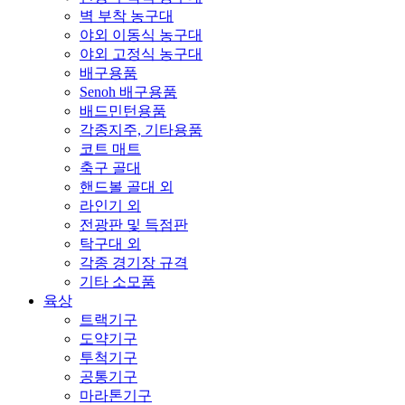
벽 부착 농구대
야외 이동식 농구대
야외 고정식 농구대
배구용품
Senoh 배구용품
배드민턴용품
각종지주, 기타용품
코트 매트
축구 골대
핸드볼 골대 외
라인기 외
전광판 및 득점판
탁구대 외
각종 경기장 규격
기타 소모품
육상
트랙기구
도약기구
투척기구
공통기구
마라톤기구