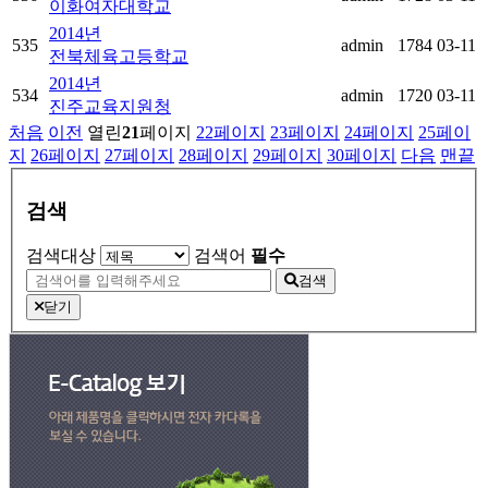
이화여자대학교
2014년
535
admin
1784
03-11
전북체육고등학교
2014년
534
admin
1720
03-11
진주교육지원청
처음
이전
열린
21
페이지
22
페이지
23
페이지
24
페이지
25
페이
지
26
페이지
27
페이지
28
페이지
29
페이지
30
페이지
다음
맨끝
검색
검색대상
검색어
필수
검색
닫기