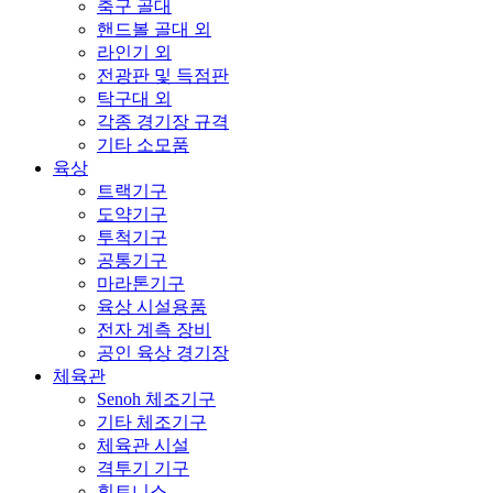
축구 골대
핸드볼 골대 외
라인기 외
전광판 및 득점판
탁구대 외
각종 경기장 규격
기타 소모품
육상
트랙기구
도약기구
투척기구
공통기구
마라톤기구
육상 시설용품
전자 계측 장비
공인 육상 경기장
체육관
Senoh 체조기구
기타 체조기구
체육관 시설
격투기 기구
휘트니스