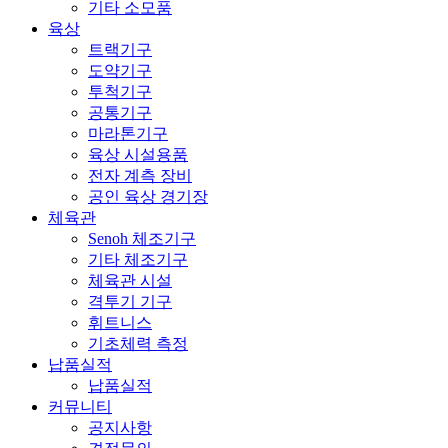
기타 소모품
육상
트랙기구
도약기구
투척기구
공통기구
마라톤기구
육상 시설용품
전자 계측 장비
공인 육상 경기장
체육관
Senoh 체조기구
기타 체조기구
체육관 시설
격투기 기구
휘트니스
기초체력 측정
납품실적
납품실적
커뮤니티
공지사항