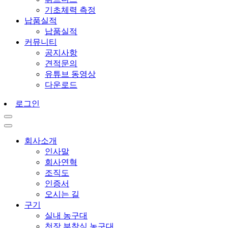
기초체력 측정
납품실적
납품실적
커뮤니티
공지사항
견적문의
유튜브 동영상
다운로드
로그인
회사소개
인사말
회사연혁
조직도
인증서
오시는 길
구기
실내 농구대
천장 부착식 농구대