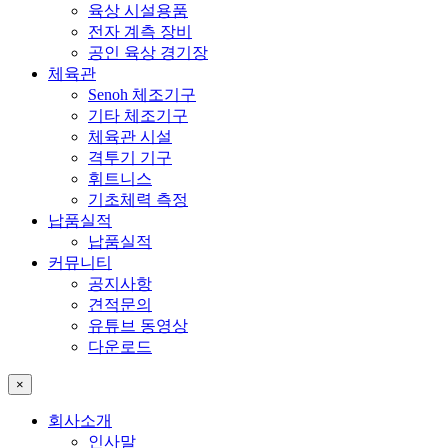
육상 시설용품
전자 계측 장비
공인 육상 경기장
체육관
Senoh 체조기구
기타 체조기구
체육관 시설
격투기 기구
휘트니스
기초체력 측정
납품실적
납품실적
커뮤니티
공지사항
견적문의
유튜브 동영상
다운로드
×
회사소개
인사말