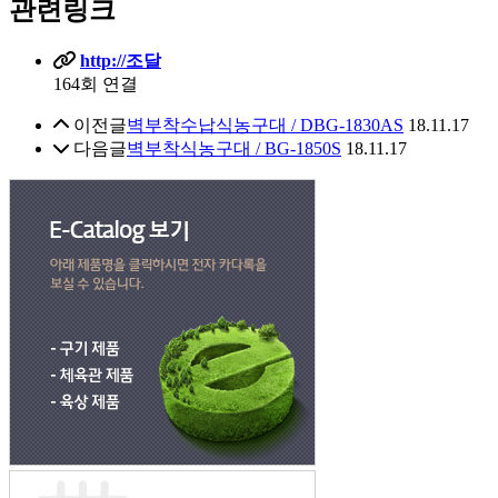
관련링크
http://조달
164회 연결
이전글
벽부착수납식농구대 / DBG-1830AS
18.11.17
다음글
벽부착식농구대 / BG-1850S
18.11.17