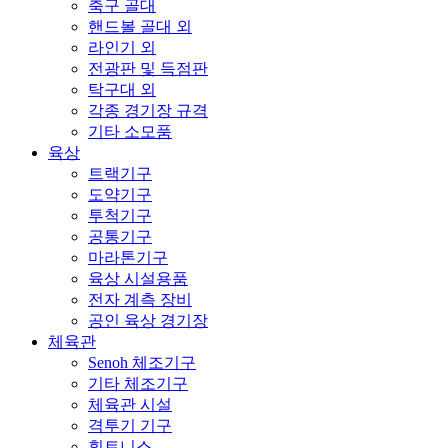
축구 골대
핸드볼 골대 외
라인기 외
전광판 및 득점판
탁구대 외
각종 경기장 규격
기타 소모품
육상
트랙기구
도약기구
투척기구
공통기구
마라톤기구
육상 시설용품
전자 계측 장비
공인 육상 경기장
체육관
Senoh 체조기구
기타 체조기구
체육관 시설
격투기 기구
휘트니스