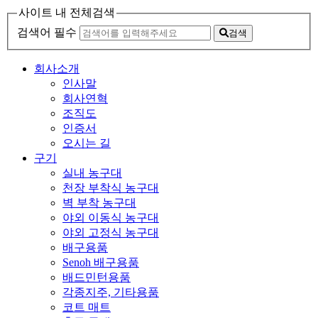
사이트 내 전체검색
검색어 필수
검색
회사소개
인사말
회사연혁
조직도
인증서
오시는 길
구기
실내 농구대
천장 부착식 농구대
벽 부착 농구대
야외 이동식 농구대
야외 고정식 농구대
배구용품
Senoh 배구용품
배드민턴용품
각종지주, 기타용품
코트 매트