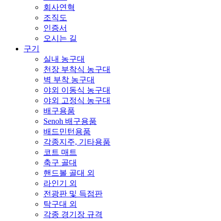
회사연혁
조직도
인증서
오시는 길
구기
실내 농구대
천장 부착식 농구대
벽 부착 농구대
야외 이동식 농구대
야외 고정식 농구대
배구용품
Senoh 배구용품
배드민턴용품
각종지주, 기타용품
코트 매트
축구 골대
핸드볼 골대 외
라인기 외
전광판 및 득점판
탁구대 외
각종 경기장 규격