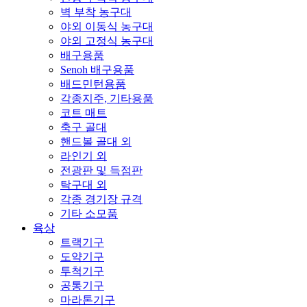
벽 부착 농구대
야외 이동식 농구대
야외 고정식 농구대
배구용품
Senoh 배구용품
배드민턴용품
각종지주, 기타용품
코트 매트
축구 골대
핸드볼 골대 외
라인기 외
전광판 및 득점판
탁구대 외
각종 경기장 규격
기타 소모품
육상
트랙기구
도약기구
투척기구
공통기구
마라톤기구