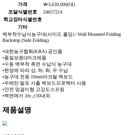
가격
￦3,630,000(대)
조달식별번호
24657214
학교장터식별번호
기타
벽부착수납식농구대(사이드 폴딩) / Wall Mounted Folding
Backstop (Side Folding)
•대한농구협회(KBA) 공인품
•품질보증Q마크제품
•수동 벽부착 측면 수납식 농구대
•현장에 따라 상, 하, 촤, 우 수납
•농구대 전용 10mm아크릴 백보드
•우레탄 발포 사출 백보드프로텍터 사용
•안전 망걸이형 고강도스프링
•벽면에서 2m ,±50내외
제품설명