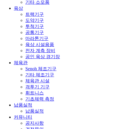
기타 소모품
육상
트랙기구
도약기구
투척기구
공통기구
마라톤기구
육상 시설용품
전자 계측 장비
공인 육상 경기장
체육관
Senoh 체조기구
기타 체조기구
체육관 시설
격투기 기구
휘트니스
기초체력 측정
납품실적
납품실적
커뮤니티
공지사항