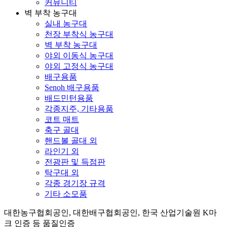
커뮤니티
벽 부착 농구대
실내 농구대
천장 부착식 농구대
벽 부착 농구대
야외 이동식 농구대
야외 고정식 농구대
배구용품
Senoh 배구용품
배드민턴용품
각종지주, 기타용품
코트 매트
축구 골대
핸드볼 골대 외
라인기 외
전광판 및 득점판
탁구대 외
각종 경기장 규격
기타 소모품
대한농구협회공인, 대한배구협회공인, 한국 산업기술원 K마
크 인증 등 품질인증